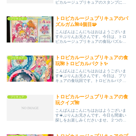
ピカルージュプリキュアのスタンプにつ
いてご紹介！コチラ↓今回のプリキュア
は、色々と豪華じゃありませんか？玩具
の種類の多さにも驚きですが2人入ったス
トロピカルージュプリキュアのパ
プリキュア
タンプ絵柄なんて、私の...
ズルガム🌺4個目🧩
こんばんはこんにちはおはようございま
す🌞ぷりんお兄さんです。今日は、トロ
ピカルージュプリキュアの食玩パズルを
ご紹介🧩今回で4個目ですね！コチラ↓上
半身のショットですね。個人的に気にな
るのがキュアフラミンゴが知的ポーズを
トロピカルージュプリキュアの食
プリキュア
しているのとキュアパパ...
玩🌺トロピカルパクト✨
こんばんはこんにちはおはようございま
す☀ぷりんお兄さんです。今日は、プリ
キュアの食玩回です。トロピカルパク
ト！おもちゃ売り場にある、音声が流れ
る方のトロピカルパクトは、高くて買え
ないよ！またはディスプレイ用に欲しい
トロピカルージュプリキュアの食
プリキュア
な！って方に最適なお値段で...
玩クイズ🌺
こんばんはこんにちはおはようございま
す☀ぷりんお兄さんです。今日も間違い
探しをお楽しみくださいませ。２つのト
ロピカルパクト、どこが違うでしょう
か？正解は明日！では。