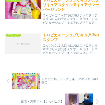
トロピカルージュプリキュアのプ
プリキュア
リキュアスタイル🐚キュアサマー
バージョン✨
こんばんはこんにちはおはようございま
す🌞ぷりんお兄さんです。今日は、トロ
ピカルージュプリキュアのプリキュアス
タイルキュアサマーについてご紹介！コ
チラ↓まずスゴイと思ってしまうのが、髪
の桃色と水色のメッシュ！加工するの、
トロピカルージュプリキュア🐚の
プリキュア
大変だったろうなと思い...
スタンプ
こんばんはこんにちはおはようございま
す🌞ぷりんお兄さんです。今日は、トロ
ピカルージュプリキュアのスタンプにつ
いてご紹介！コチラ↓ローラです。ローラ
かわいいですよね。髪がピンク色なの
で、イメージカラーがピンクと思いきや
スタンプ台の色から察する...
トロピカルージュプリキュアのパズル🧩3
個目！
幽霊と悪夢さん【シルバニア】