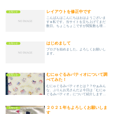
た燃え尽きている場合ではありません。
サンリオのグッズ展開のスピードを甘く
見てはいけません･･･もう新商品の足音は
レイアウトを修正中です
お知らせ
すぐそこに･･･ｺﾂ...
こんばんはこんにちはおはようございま
す☀️私です。当サイトを立ち上げてまだ
数日。ちょこちょこですが閲覧数も増え
ました。ありがとうございます。試行錯
誤しつつ、たくさんの記事が投稿できれ
ばと思います。今後もちょこちょこレイ
アウトが変わりますが生...
はじめまして
お知らせ
ブログを始めました。よろしくお願いし
ます。
むにゅぐるみパティオについて調
お知らせ
べてみた！
むにゅぐるみパティオとは？？やぁみん
な、ぷりんお兄さんだよ今日は「むにゅ
ぐるみパティオ」について紹介しますそ
もそもむにゅぐるみパティオとは？マル
イのイベントスペースで開催している特
設スペースみたいです色々なキャラクタ
２０２１年もよろしくお願いしま
お知らせ
ーグッズが販売されてます...
す