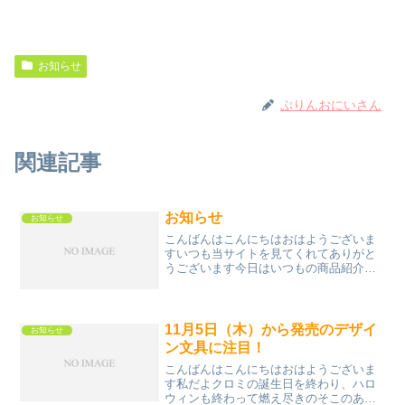
お知らせ
ぷりんおにいさん
関連記事
お知らせ
お知らせ
こんばんはこんにちはおはようございま
すいつも当サイトを見てくれてありがと
うございます今日はいつもの商品紹介で
はなく、当サイトについてお話したいと
思います２０２０年から開始した「ポム
ポムプリン新聞」ですが２０２１年から
は少し運営方針を変えたい...
11月5日（木）から発売のデザイ
お知らせ
ン文具に注目！
こんばんはこんにちはおはようございま
す私だよクロミの誕生日を終わり、ハロ
ウィンも終わって燃え尽きのそこのあな