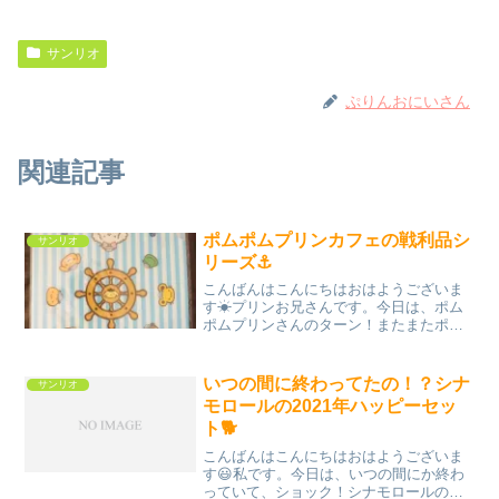
サンリオ
ぷりんおにいさん
関連記事
ポムポムプリンカフェの戦利品シ
サンリオ
リーズ⚓️
こんばんはこんにちはおはようございま
す☀プリンお兄さんです。今日は、ポム
ポムプリンさんのターン！またまたポム
ポムプリンカフェのクリアファイルシリ
ーズです！今回紹介のクリアファイル
は、おそらく、横浜店の限定グッズの在
いつの間に終わってたの！？シナ
サンリオ
庫かと思われます。横浜と言...
モロールの2021年ハッピーセッ
ト🐕
こんばんはこんにちはおはようございま
す😃私です。今日は、いつの間にか終わ
っていて、ショック！シナモロールのハ