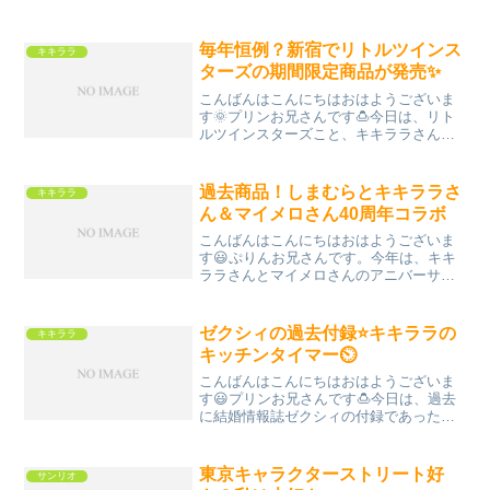
ッピーセットについて、ご紹介！おまま
ごとが、はかどる！泡立て器＆ヘラで
す！泡立て器とヘラ、それぞれの上部に
毎年恒例？新宿でリトルツインス
キキララ
は、シナモン君のマスコット...
ターズの期間限定商品が発売✨
こんばんはこんにちはおはようございま
す🌞プリンお兄さんです🍮今日は、リト
ルツインスターズこと、キキララさんの
ターン✨はい、またクリアファイルです
ね！実は、私はクリアファイルコレクタ
ーです(ばれてましたか？)。お誕生日？帽
過去商品！しまむらとキキララさ
キキララ
子がかわいいですね。...
ん＆マイメロさん40周年コラボ
こんばんはこんにちはおはようございま
す😃ぷりんお兄さんです。今年は、キキ
ララさんとマイメロさんのアニバーサリ
ーイヤーなので、過去のアニバーサリー
を振り返ってみたいと思います。なの
で、リトルツインスターズとマイメロデ
ゼクシィの過去付録⭐️キキララの
キキララ
ィのターン！キキララさん＆...
キッチンタイマー⏲
こんばんはこんにちはおはようございま
す😃プリンお兄さんです🍮今日は、過去
に結婚情報誌ゼクシィの付録であったグ
ッズを紹介します。リトルツインスター
ズこと、キキララさんのターン！じゃ
ん！マルチタイマーです。こちらのキキ
東京キャラクターストリート好
サンリオ
ララさんのコチラの絵は、コ...