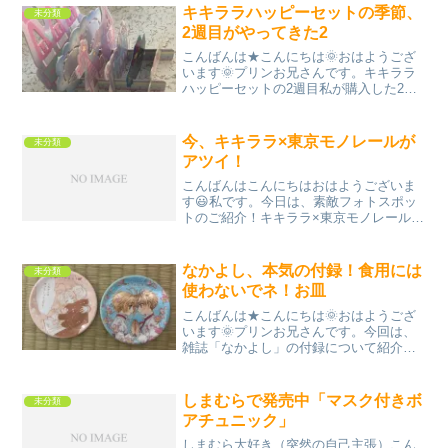
地がタオル布地なんです！...
キキララハッピーセットの季節、
未分類
2週目がやってきた2
こんばんは★こんにちは🌞おはようござ
います🌞プリンお兄さんです。キキララ
ハッピーセットの2週目私が購入した2個
のうち、2個目の開封結果を、今回はご紹
介します。↓組み立て前（鉛筆までついて
る！）↓組み立て後「キキ＆ララのドリー
今、キキララ×東京モノレールが
未分類
ムランド」という...
アツイ！
こんばんはこんにちはおはようございま
す😃私です。今日は、素敵フォトスポッ
トのご紹介！キキララ×東京モノレールの
コラボ！私が撮影してきたのは、浜松町
駅です。浜松町は何の変哲もない駅です
が、キキララのアートボードが置いてあ
なかよし、本気の付録！食用には
未分類
るだけで、結構華やかな...
使わないでネ！お皿
こんばんは★こんにちは🌞おはようござ
います🌞プリンお兄さんです。今回は、
雑誌「なかよし」の付録について紹介し
ます。3月に発売されるのに、4月号！に
ついてた付録です。↓こちら絵皿です。小
皿なので、醤油入れる皿にしようかと思
しまむらで発売中「マスク付きボ
未分類
いました。そもそも、...
アチュニック」
しまむら大好き（突然の自己主張）こん