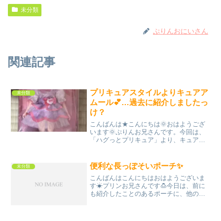
未分類
ぷりんおにいさん
関連記事
プリキュアスタイルよりキュアア
未分類
ムール💕…過去に紹介しましたっ
け？
こんばんは★こんにちは🌞おはようござ
います🌞ぷりんお兄さんです。今回は、
「ハグっとプリキュア」より、キュアア
ムール💕キュアエール達と同様に、もし
かしたら、昔ブログで紹介したかもしれ
ませんが…流し見でもしていただけた
便利な長っぽそいポーチ✨
未分類
ら、うれしいです✨↓こちら...
こんばんはこんにちはおはようございま
す☀プリンお兄さんです🍮今日は、前に
も紹介したことのあるポーチに、他の便
利機能を見つけたので、紹介したいで
す。こちら↓そうです。マイメロクロミく
じの、長っぽそいポーチです。実は、裏