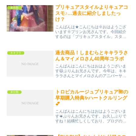
こちら髪色は、アニメバージョンの金髪
ですね。箱は、セーラームーン展限定の
プリキュアスタイルよりキュアコ
未分類
物と違う作りです。こち...
スモ♪…過去に紹介しましたっ
け？
こんばんは★こんにちは🌞おはようござ
います🌞プリンお兄さんです。今回紹介
するのは「プリキュアスタイル」スター
トゥインクルプリキュアのキュアコスモ
です。私は、キュアミルキー推しです
が、キュアコスモ押しでもあります✨ち
過去商品！しまむらとキキララさ
キキララ
なみに、キュアコスモの中の...
ん＆マイメロさん40周年コラボ
こんばんはこんにちはおはようございま
す😃ぷりんお兄さんです。今年は、キキ
ララさんとマイメロさんのアニバーサリ
ーイヤーなので、過去のアニバーサリー
を振り返ってみたいと思います。なの
で、リトルツインスターズとマイメロデ
トロピカルージュプリキュア🌺の
未分類
ィのターン！キキララさん＆...
早期購入特典✨ハートクルリング
💕
こんばんはこんにちはおはようございま
す☀ぷりんお兄さんです。お久しぶりで
すね！結構忙しくしており、ブログの更
新がストップしておりました😭また、マ
イペースに更新して行きます。再開は、
私が絶賛箱推し中の、トロピカルージュ