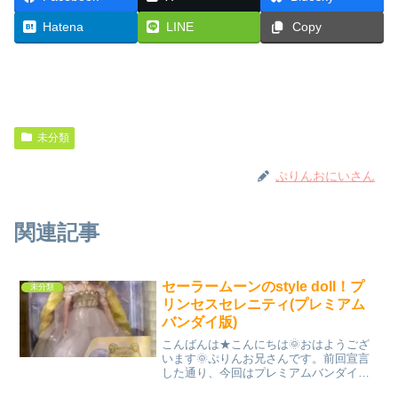
Hatena
LINE
Copy
未分類
ぷりんおにいさん
関連記事
セーラームーンのstyle doll！プ
未分類
リンセスセレニティ(プレミアム
バンダイ版)
こんばんは★こんにちは🌞おはようござ
います🌞ぷりんお兄さんです。前回宣言
した通り、今回はプレミアムバンダイ限
定版のプリンセスセレニティをご紹介！↓