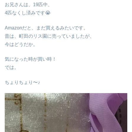
お兄さんは、19匹中、
4匹なくし済みです😭
Amazonだと、まだ買えるみたいです。
昔は、町田のリス園に売っていましたが、
今はどうだか。
気になった時が買い時！
では。
ちょりちょり〜♪