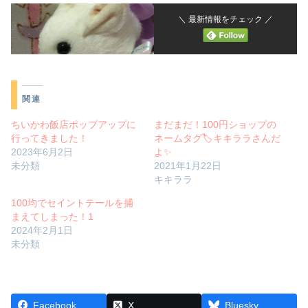
＼ 最新情報をチェック ／
関連
ちいかわ飯店ポップアップに
まだまだ！100円ショップの
行ってきました！
ネームタグ🏷キキララさんだ
2023年6月2日
よ✨
未分類
2021年1月22日
キキララ
100均でセイントテールを捕
まえてしまった！1
2024年2月1日
未分類
Facebook
X
Bluesky