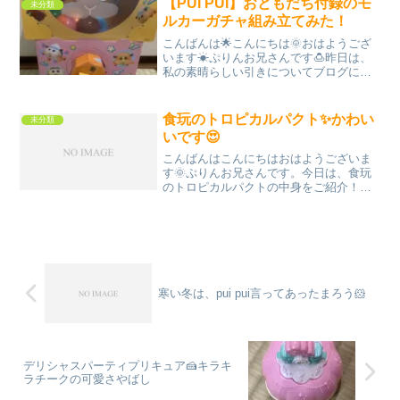
【PUI PUI】おともだち付録のモ
未分類
プリキュアのグッズ紹介か...
ルカーガチャ組み立てみた！
こんばんは🌟こんにちは🌞おはようござ
います☀ぷりんお兄さんです🍮昨日は、
私の素晴らしい引きについてブログにし
ましたので、引きと言いえば！↓ぷい！ぷ
い！ぷい！！そうですね、ガチャです。
この、モルカーガチャ機は、去年発売し
食玩のトロピカルパクト✨かわい
未分類
た、『おともだち』だっ...
いです😍
こんばんはこんにちはおはようございま
す🌞ぷりんお兄さんです。今日は、食玩
のトロピカルパクトの中身をご紹介！レ
リーフの美しいこと！また、本物仕様の
玩具では、鏡になっている部分が、プリ
キュア達のイラストになっているのもか
わいい！食玩のチープさが...
寒い冬は、pui pui言ってあったまろう🐹
デリシャスパーティプリキュア🍰キラキ
ラチークの可愛さやばし