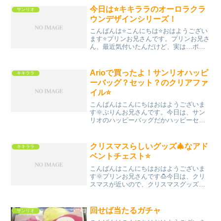
サンリオの人気上位キャ...
今日は⭐️キキララのオーロラクラ
サンリオ
ウンデザインシリーズ！
こんばんは⭐️こんにちは⭐️おはようござい
ます⭐️プリンお兄さんです。プリンお兄さ
ん、最近気付いたんだけど、実は…ポム
ポムプリンより、リトルツインスターズ
のグッズの方が、部屋にたくさん散らば
ってる(･･;)って事で、今日はキキララグ
Arioで買ったよ！サンリオハッピ
キキララ
ッズの紹...
ーバッグ？セット？のクリアファ
イル⭐️
こんばんはこんにちはおはようございま
す🌞ぷりんお兄さんです。今日は、サン
リオのハッピーバッグだかハッピーセッ
トだかの、ピックアップ紹介の続きで
す！今回ピックアップするのは、コチラ↓
詰め合わせの中で、1番目立つ、A4クリ
クリスマスらしいグッズ🎄なアド
キキララ
アファイルです。なんと...
ベントチェスト⭐️
こんばんはこんにちはおはようございま
す🌞プリンお兄さんです🍮今日は、クリ
スマスが近いので、クリスマスグッズの
ご紹介🎄リトルツインスターズこと、キ
キララさんのターン⭐️アドベントチェスト
です！数年前まで、巷にはアドベントチ
回せば当たるガチャ
サンリオ
ェストなる物はなかっ...