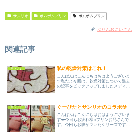
サンリオ
ポムポムプリン
ポムポムプリン
ぷりんおにいさん
関連記事
私の乾燥対策はこれ！
サンリオ
こんばんはこんにちはおはようございま
す私だよ今回は、乾燥対策について過去
の記事をピックアップしましたメディカ
ルクリームG ポムポムプリン乾燥すると
困るのが肌荒れそんなあなたにはこち
ら！過去記事へのリンクはこちら（その
１）乾燥する方におすすめ...
ぐーぴたとサンリオのコラボ🍪
サンリオ
こんばんはこんにちはおはようございま
す☀今日もお疲れ様⭐️プリンお兄さんで
す。今回もお腹が空いたシリーズです。
空腹おさまる、コチラのお菓子！そう、
ぐーぴたですね。実は、キティさんとプ
リンさんの箱コラボも出ているのです。