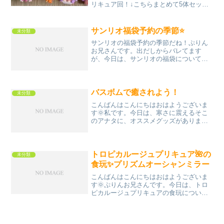
リキュア回！↓こちらまとめて5体セット
でご紹介！並べてみると、主要2キャラの
彩色が、一番色味がある気がします。最
近、コストカットのためでしょうが、色
サンリオ福袋予約の季節⭐️
未分類
塗りが結構省かれてい...
サンリオの福袋予約の季節だね！ぷりん
お兄さんです。出だしからバレてます
が、今日は、サンリオの福袋について語
りたい。もう予約が始まっていて、店舗
在庫無くなり次第、予約終了みたいです
😭欲しい人は、早めに予約しなきゃ！値
段は3パターンあります。ち...
バスボムで癒されよう！
未分類
こんばんはこんにちはおはようございま
す🌞私です。今日は、寒さに震えるそこ
のアナタに、オススメグッズがありま
す。急な冷え込みに、体と心を温めるコ
チラ！キャラボムです。まあ、バスボム
とも言いますね。バスボムは、素敵な香
りで癒しを与えてくれますが...
トロピカルージュプリキュア🌺の
未分類
食玩✨プリズムオーシャンミラー
こんばんはこんにちはおはようございま
す🌞ぷりんお兄さんです。今日は、トロ
ピカルージュプリキュアの食玩について
ご紹介！コチラ↓プリキュアメイトよりオ
ーシャンプリズムミラー🪞ブルークリア
ver.です。食玩オリジナルカラーらしいの