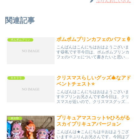
ぷりんおにいさん
関連記事
ポムポムプリンカフェのパフェ🍦
ポムポムプリン
こんばんはこんにちはおはようございま
す😃私です🐰今日は、ポムポムプリンカ
フェのパフェについて書きたいと思いま
す🍦コチラ↓あら可愛らしい😍食べるのが
もったいない可愛さです！でも、食べな
いと食材がもったいないので、もちろん
完食しました。はい。内...
クリスマスらしいグッズ🎄なアド
キキララ
ベントチェスト⭐️
こんばんはこんにちはおはようございま
す🌞プリンお兄さんです🍮今日は、クリ
スマスが近いので、クリスマスグッズの
ご紹介🎄リトルツインスターズこと、キ
キララさんのターン⭐️アドベントチェスト
です！数年前まで、巷にはアドベントチ
プリキュアマスコット✨ひろがる
未分類
ェストなる物はなかっ...
スカイプリキュアバージョン
こんばんは★こんにちは🌞おはようござ
います🌞ぷりんお兄さんです。今回はプ