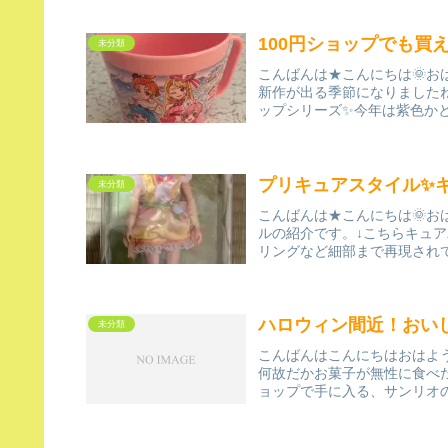
100円ショップでも買
未分類
こんばんは★こんにちは🌞お
新作が出る季節になりました
ップシリーズ✨今年は紫色かと
プリキュアスタイル✨
未分類
こんばんは★こんにちは🌞お
ルの紹介です。↓こちらキュ
リングなど細部まで再現されて
ハロウィン間近！おい
未分類
こんばんはこんにちはおはよ
何故だかお菓子が無性に食べ
ョップで手に入る、サンリオの