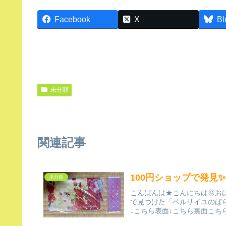
Facebook
X
Bl
未分類
関連記事
100円ショップで発見
未分類
こんばんは★こんにちは🌞お
で見つけた「ベルサイユのば
↓こちら表面↓こちら裏面こち