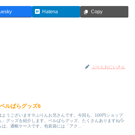
uesky
Hatena
Copy
ぷりんおにいさん
✨ベルばらグッズ6
はようございます🌞ぷりんお兄さんです。今回も、100円ショップ
ら」グッズを紹介します。ベルばらグッズ、たくさんありますね💦
らは、通帳ケースです。包装袋には「アク...