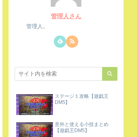
管理人さん
管理人。
ステージ１攻略【遊戯王
DM5】
意外と使える小技まとめ
【遊戯王DM5】